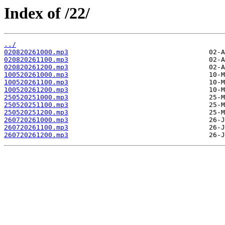
Index of /22/
../
020820261000.mp3
020820261100.mp3
020820261200.mp3
100520261000.mp3
100520261100.mp3
100520261200.mp3
250520251000.mp3
250520251100.mp3
250520251200.mp3
260720261000.mp3
260720261100.mp3
260720261200.mp3